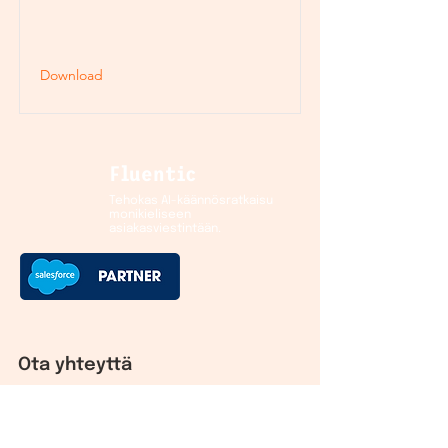
Download
Fluentic
Tehokas AI-käännösratkaisu
monikieliseen
asiakasviestintään.
Ota yhteyttä
Helsinki HQ:
Hämeentie 15
00500 Helsinki