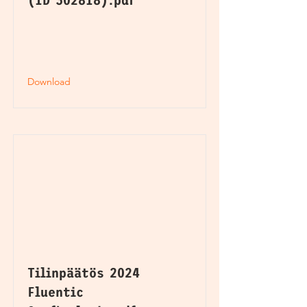
(ID 302818).pdf
Download
Tilinpäätös 2024
Fluentic